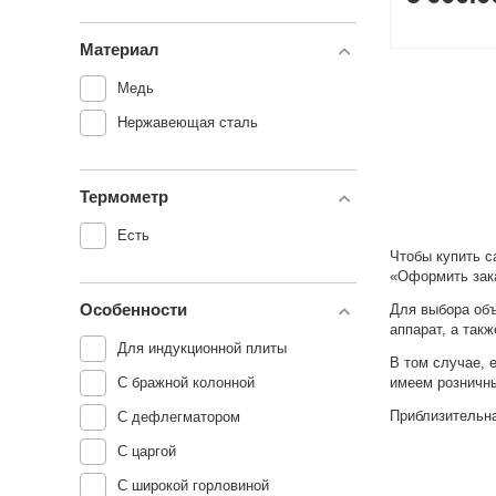
Материал
Медь
Нержавеющая сталь
Термометр
Есть
Чтобы купить с
«Оформить зак
Особенности
Для выбора объ
аппарат, а так
Для индукционной плиты
В том случае, 
имеем розничны
С бражной колонной
Приблизительна
С дефлегматором
С царгой
С широкой горловиной