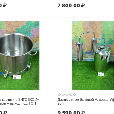
0
₽
7 800.00
₽
ез крышки с ЗИГОВКОЙ+
Дистиллятор бытовой Алковар У
кран + выход под ТЭН
20л
0
₽
9 590.00
₽