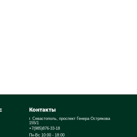
с
Контакты
г. Севастополь, проспект Генера Острякова
155/1
+7(985)876-33-18
Пн-Вс 10:00 - 18:00