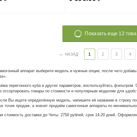
Показать еще 12 тов
НАЗАД
1
2
3
4
амогонный аппарат выберите модель и нужные опции, после чего добавьт
аз».
ёма перегонного куба и других параметров, воспользуйтесь фильтром.
же отсортировать товары по стоимости и популярным моделям для удобс
если Вы ищете определённую модель, напишите её название в строку пои
х точек продаж, а значит продаём самогонные аппараты по минимально
я стоимость доставки до Читы: 2750 рублей, срок 14-20 дней. Оформлен