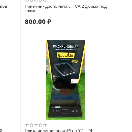
 под
Приемник дистиллята с ТСА 2 дюйма под
кламп
800.00
₽
13
Плита индукционная iPlate YZ-T24