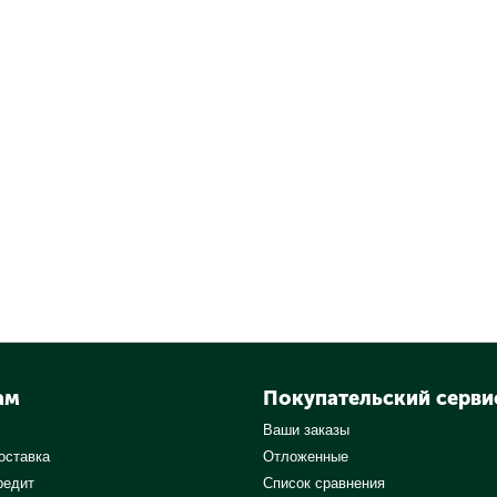
ам
Покупательский серви
Ваши заказы
оставка
Отложенные
редит
Список сравнения