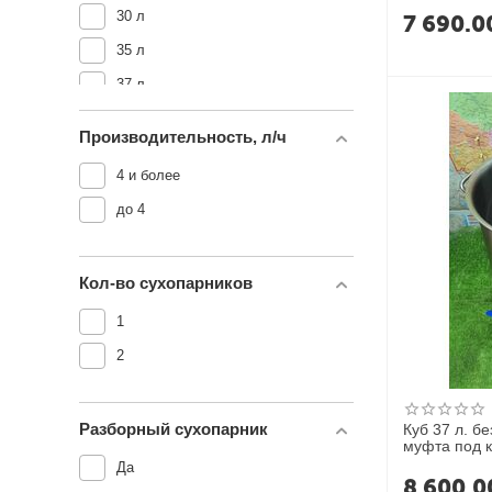
30 л
7 690.0
35 л
37 л
50 л
Производительность, л/ч
71 л
4 и более
90 л
до 4
100 л
Кол-во сухопарников
1
2
Разборный сухопарник
Куб 37 л. б
муфта под 
Да
8 600.0