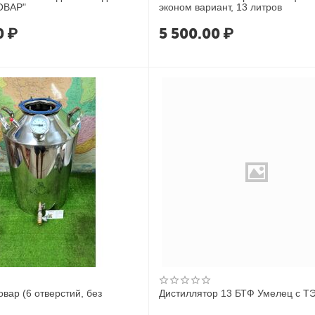
ОВАР"
эконом вариант, 13 литров
0
₽
5 500.00
₽
овар (6 отверстий, без
Дистиллятор 13 БТФ Умелец с Т