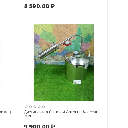
8 590.00
₽
фимец
Дистиллятор бытовой Алковар Классик
20л
9 900.00
₽