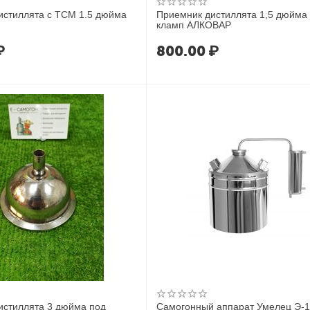
истиллята с ТСМ 1.5 дюйма
Приемник дистиллята 1,5 дюйма
кламп АЛКОВАР
₽
800.00
₽
истиллята 3 дюйма под
Самогонный аппарат Умелец Э-