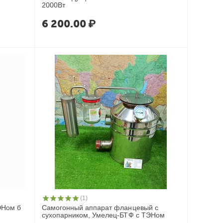
2000Вт
6 200.00
₽
(1)
ЭНом б
Самогонный аппарат фланцевый c
сухопарником, Умелец-БТФ с ТЭНом