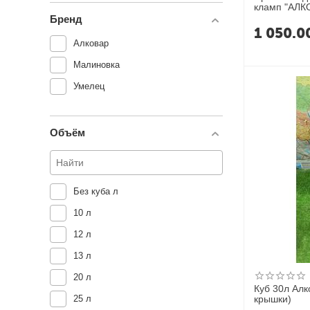
кламп "АЛК
Бренд
1 050.0
Алковар
Малиновка
Умелец
Объём
Без куба л
10 л
12 л
13 л
20 л
Куб 30л Алк
крышки)
25 л